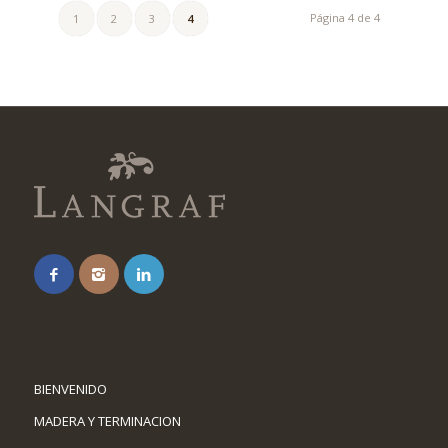
Página 4 de 4
1
2
3
4
BIENVENIDO
MADERA Y TERMINACION