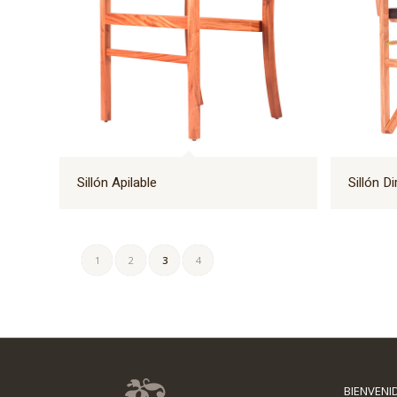
Sillón Apilable
Sillón D
1
2
3
4
BIENVENI