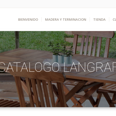
BIENVENIDO
MADERA Y TERMINACION
TIENDA
C
CATALOGO LANGRA