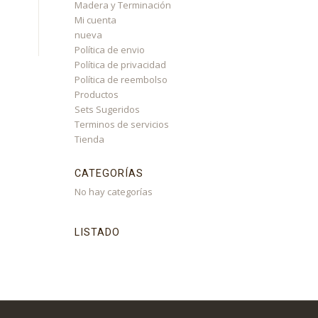
Madera y Terminación
Mi cuenta
nueva
Política de envio
Política de privacidad
Política de reembolso
Productos
Sets Sugeridos
Terminos de servicios
Tienda
CATEGORÍAS
No hay categorías
LISTADO