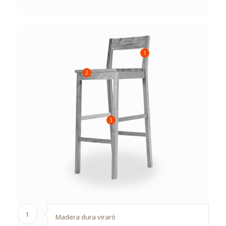
1
2
3
1
Madera dura viraró