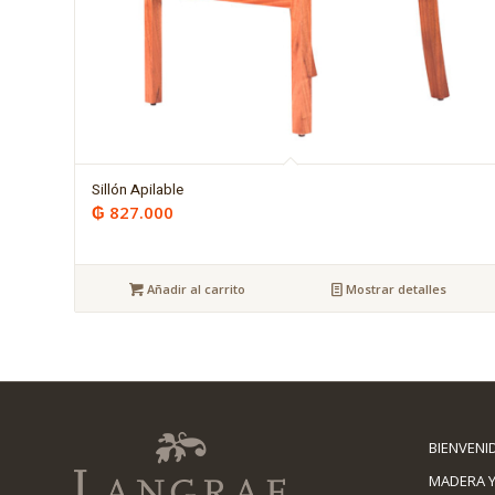
Sillón Apilable
₲
827.000
Añadir al carrito
Mostrar detalles
BIENVENI
MADERA Y